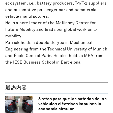
ecosystem, i.e., battery producers, T-1/T-2 suppliers
and automotive passenger car and commercial
vehicle manufactures.
He is a core leader of the McKinsey Center for
Future Mobility and leads our global work on E-
mobility.
Patrick holds a double degree in Mechanical
Engineering from the Technical University of Munich
and École Central Paris. He also holds a MBA from
the IESE Business School in Barcelona
最热内容
3 retos para que las baterías de los
vehículos eléctricos impulsen la
economía circular