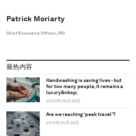
Patrick Moriarty
Chief Executive Officer, IRC
最热内容
Handwashing is saving lives - but
for too many people, it remains a
luxury&nbsp;
2020年05月28日
Are we reaching ‘peak travel’?
2015年04月29日