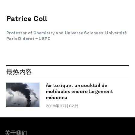
Patrice Coll
Professor of Chemistry and Universe Sciences, Université
Paris Diderot – USPC
最热内容
Air toxique : un cocktail de
molécules encore largement
méconnu
2018年07月02日
关于我们