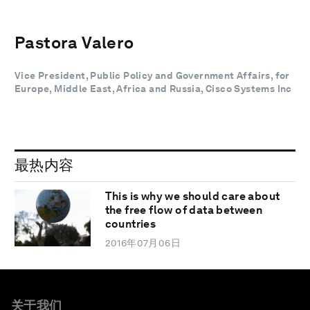
Pastora Valero
Vice President, Public Policy and Government Affairs, for
Europe, Middle East, Africa and Russia, Cisco Systems Inc
最热内容
This is why we should care about
the free flow of data between
countries
2016年07月06日
关于我们