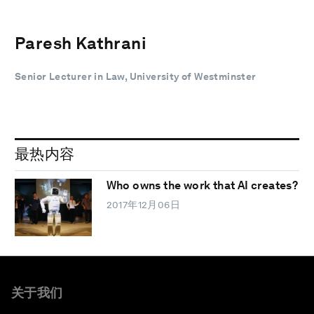
Paresh Kathrani
Senior Lecturer in Law, University of Westminster
最热内容
Who owns the work that AI creates?
2017年12月06日
关于我们