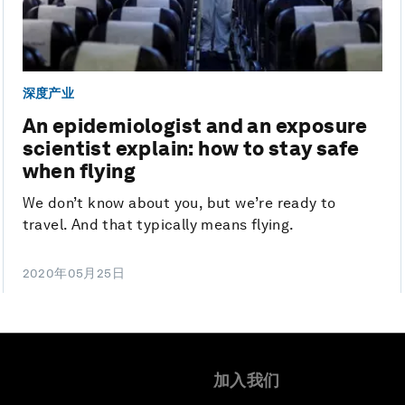
深度产业
An epidemiologist and an exposure
scientist explain: how to stay safe
when flying
We don’t know about you, but we’re ready to
travel. And that typically means flying.
2020年05月25日
加入我们