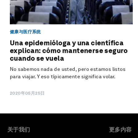
健康与医疗系统
Una epidemióloga y una científica
explican: cómo mantenerse seguro
cuando se vuela
No sabemos nada de usted, pero estamos listos
para viajar. Y eso típicamente significa volar.
2020年05月25日
关于我们
更多内容