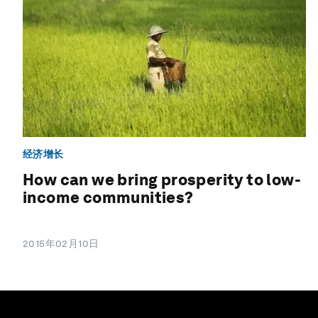
经济增长
How can we bring prosperity to low-
income communities?
2015年02月10日