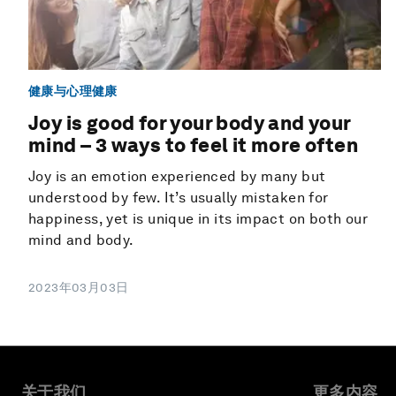
健康与心理健康
Joy is good for your body and your
mind – 3 ways to feel it more often
Joy is an emotion experienced by many but
understood by few. It’s usually mistaken for
happiness, yet is unique in its impact on both our
mind and body.
2023年03月03日
关于我们
更多内容