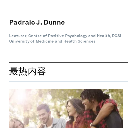
Padraic J. Dunne
Lecturer, Centre of Positive Psychology and Health, RCSI
University of Medicine and Health Sciences
最热内容