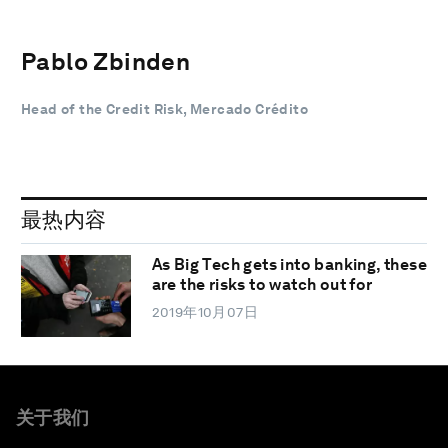
Pablo Zbinden
Head of the Credit Risk, Mercado Crédito
最热内容
As Big Tech gets into banking, these
are the risks to watch out for
2019年10月07日
关于我们