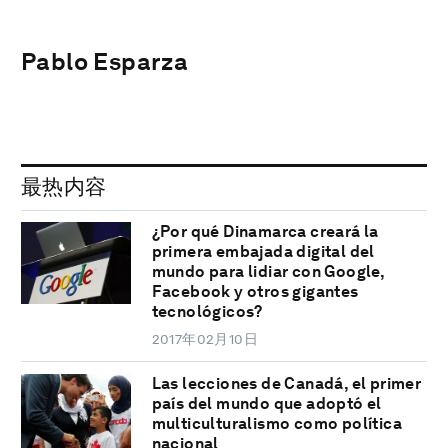
Pablo Esparza
最热内容
¿Por qué Dinamarca creará la
primera embajada digital del
mundo para lidiar con Google,
Facebook y otros gigantes
tecnológicos?
2017年02月10日
Las lecciones de Canadá, el primer
país del mundo que adoptó el
multiculturalismo como política
nacional