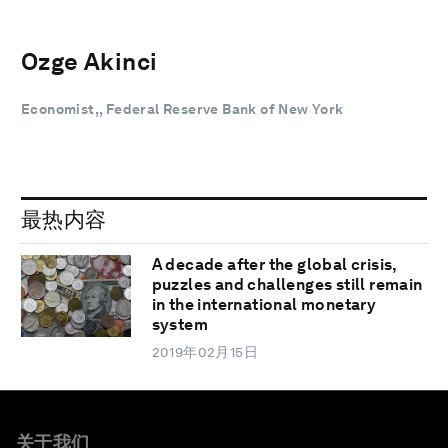
Ozge Akinci
Economist,, Federal Reserve Bank of New York
最热内容
A decade after the global crisis,
puzzles and challenges still remain
in the international monetary
system
2019年02月15日
关于我们