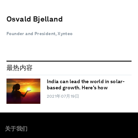
Osvald Bjelland
Founder and President, Xynteo
最热内容
India can lead the world in solar-
based growth. Here's how
2021年07月19日
关于我们