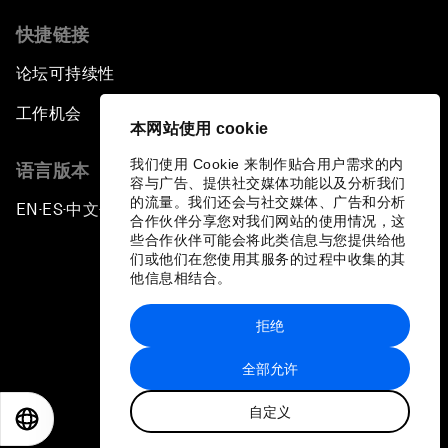
快捷链接
论坛可持续性
工作机会
本网站使用 cookie
我们使用 Cookie 来制作贴合用户需求的内
语言版本
容与广告、提供社交媒体功能以及分析我们
的流量。我们还会与社交媒体、广告和分析
EN
ES
中文
日本語
▪
▪
▪
合作伙伴分享您对我们网站的使用情况，这
些合作伙伴可能会将此类信息与您提供给他
们或他们在您使用其服务的过程中收集的其
他信息相结合。
拒绝
隐私政策和服务条款
全部允许
站点地图
自定义
©
2026
世界经济论坛
EN
ES
中文
日本語