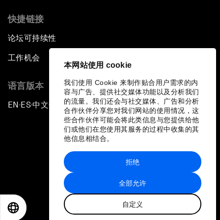
快捷链接
论坛可持续性
工作机会
本网站使用 cookie
我们使用 Cookie 来制作贴合用户需求的内
语言版本
容与广告、提供社交媒体功能以及分析我们
的流量。我们还会与社交媒体、广告和分析
EN
ES
中文
日本語
▪
▪
▪
合作伙伴分享您对我们网站的使用情况，这
些合作伙伴可能会将此类信息与您提供给他
们或他们在您使用其服务的过程中收集的其
他信息相结合。
拒绝
隐私政策和服务条款
全部允许
站点地图
自定义
©
2026
世界经济论坛
EN
ES
中文
日本語