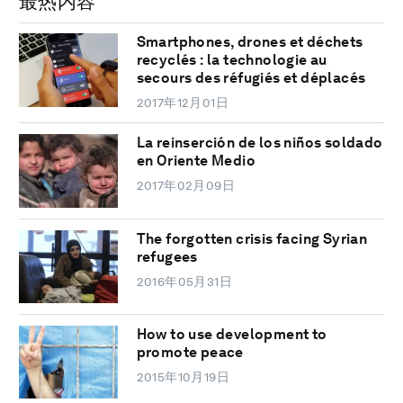
最热内容
Smartphones, drones et déchets
recyclés : la technologie au
secours des réfugiés et déplacés
2017年12月01日
La reinserción de los niños soldado
en Oriente Medio
2017年02月09日
The forgotten crisis facing Syrian
refugees
2016年05月31日
How to use development to
promote peace
2015年10月19日