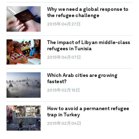
Why we need a global response to
the refugee challenge
2015年04月27日
The impact of Libyan middle-class
refugees in Tunisia
2015年04月07日
Which Arab cities are growing
fastest?
2015年02月13日
How to avoid a permanent refugee
trap in Turkey
2015年02月04日