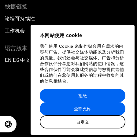
快捷链接
论坛可持续性
工作机会
本网站使用 cookie
我们使用 Cookie 来制作贴合用户需求的内
语言版本
容与广告、提供社交媒体功能以及分析我们
的流量。我们还会与社交媒体、广告和分析
EN
ES
中文
日本語
▪
▪
▪
合作伙伴分享您对我们网站的使用情况，这
些合作伙伴可能会将此类信息与您提供给他
们或他们在您使用其服务的过程中收集的其
他信息相结合。
拒绝
隐私政策和服务条款
全部允许
站点地图
自定义
©
2026
世界经济论坛
EN
ES
中文
日本語