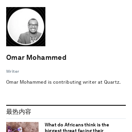
Omar Mohammed
Writer
Omar Mohammed is contributing writer at Quartz.
最热内容
What do Africans think is the
biggest threat facing their