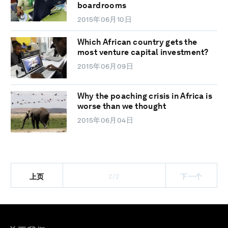
boardrooms
2015年06月10日
Which African country gets the
most venture capital investment?
2015年06月09日
Why the poaching crisis in Africa is
worse than we thought
2015年06月04日
2/2
上页
下一个