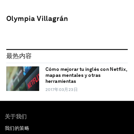
Olympia Villagrán
最热内容
Cómo mejorar tu inglés con Netflix,
mapas mentales y otras
herramientas
2017年03月23日
关于我们
我们的策略