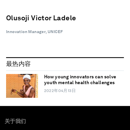
Olusoji Victor Ladele
Innovation Manager, UNICEF
最热内容
How young innovators can solve
youth mental health challenges
2022年04月13日
关于我们