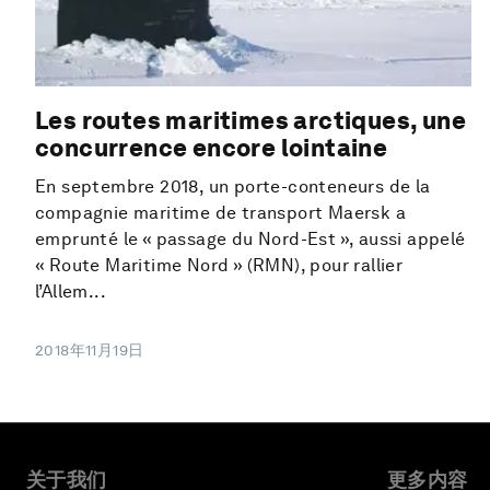
Les routes maritimes arctiques, une
concurrence encore lointaine
En septembre 2018, un porte-conteneurs de la
compagnie maritime de transport Maersk a
emprunté le « passage du Nord-Est », aussi appelé
« Route Maritime Nord » (RMN), pour rallier
l’Allem...
2018年11月19日
关于我们
更多内容