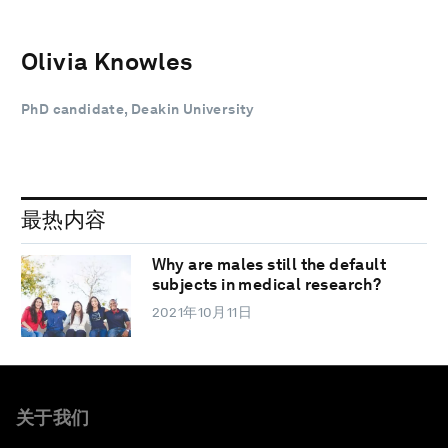
Olivia Knowles
PhD candidate, Deakin University
最热内容
Why are males still the default
subjects in medical research?
2021年10月11日
关于我们