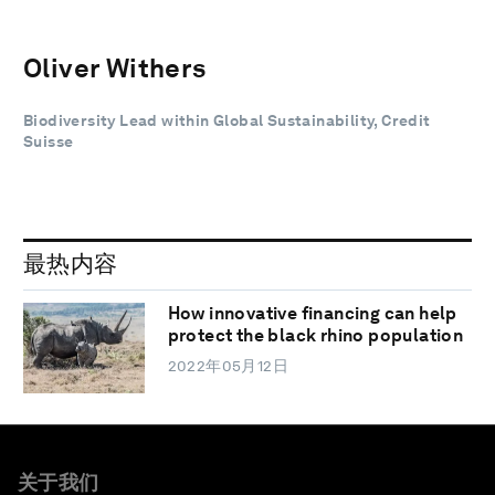
Oliver Withers
Biodiversity Lead within Global Sustainability, Credit
Suisse
最热内容
How innovative financing can help
protect the black rhino population
2022年05月12日
关于我们