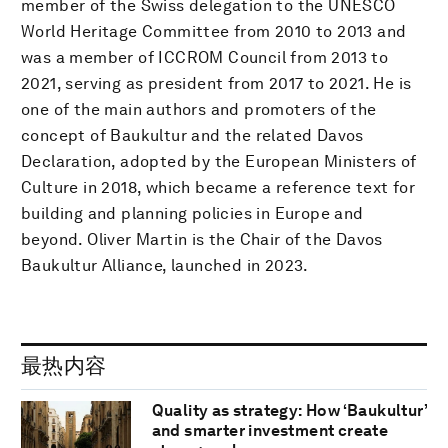
member of the Swiss delegation to the UNESCO
World Heritage Committee from 2010 to 2013 and
was a member of ICCROM Council from 2013 to
2021, serving as president from 2017 to 2021. He is
one of the main authors and promoters of the
concept of Baukultur and the related Davos
Declaration, adopted by the European Ministers of
Culture in 2018, which became a reference text for
building and planning policies in Europe and
beyond. Oliver Martin is the Chair of the Davos
Baukultur Alliance, launched in 2023.
最热内容
Quality as strategy: How ‘Baukultur’
and smarter investment create