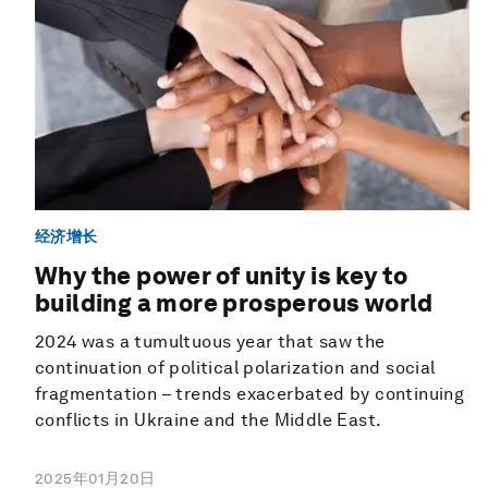
经济增长
Why the power of unity is key to
building a more prosperous world
2024 was a tumultuous year that saw the
continuation of political polarization and social
fragmentation – trends exacerbated by continuing
conflicts in Ukraine and the Middle East.
2025年01月20日