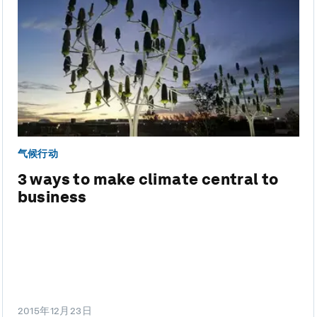
气候行动
3 ways to make climate central to
business
2015年12月23日