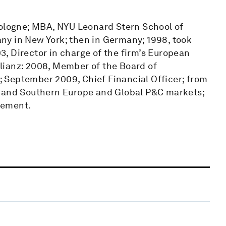
Cologne; MBA, NYU Leonard Stern School of
ny in New York; then in Germany; 1998, took
, Director in charge of the firm’s European
lianz: 2008, Member of the Board of
 September 2009, Chief Financial Officer; from
n and Southern Europe and Global P&C markets;
gement.