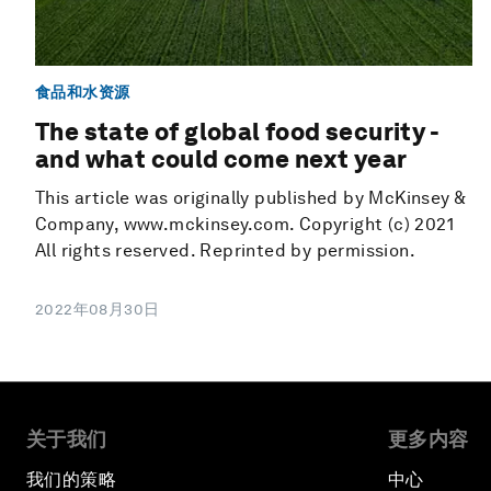
食品和水资源
The state of global food security -
and what could come next year
This article was originally published by McKinsey &
Company, www.mckinsey.com. Copyright (c) 2021
All rights reserved. Reprinted by permission.
2022年08月30日
关于我们
更多内容
我们的策略
中心