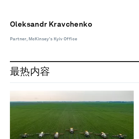
Oleksandr Kravchenko
Partner, McKinsey's Kyiv Office
最热内容