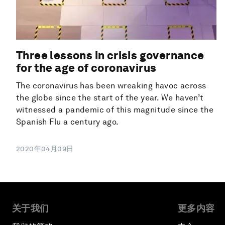
Three lessons in crisis governance
for the age of coronavirus
The coronavirus has been wreaking havoc across
the globe since the start of the year. We haven’t
witnessed a pandemic of this magnitude since the
Spanish Flu a century ago.
2020年04月09日
关于我们
更多内容