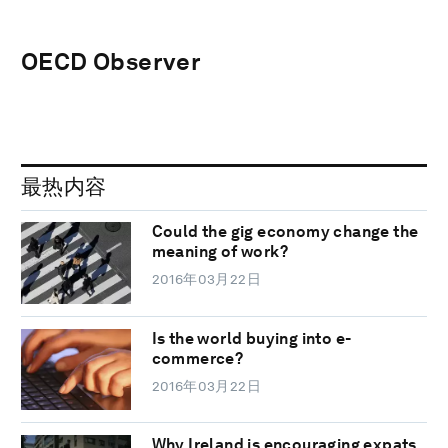
OECD Observer
最热内容
Could the gig economy change the
meaning of work?
2016年03月22日
Is the world buying into e-
commerce?
2016年03月22日
Why Ireland is encouraging expats