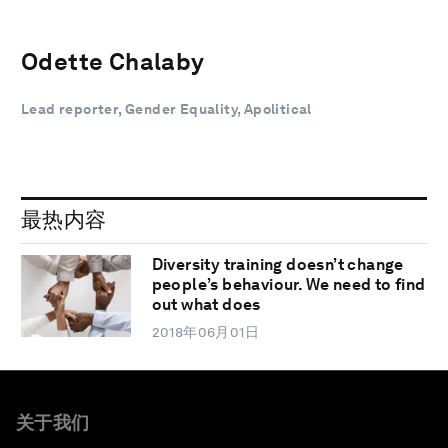
Odette Chalaby
Lead reporter, Gender Equality, Apolitical
最热内容
Diversity training doesn’t change
people’s behaviour. We need to find
out what does
2018年06月01日
关于我们