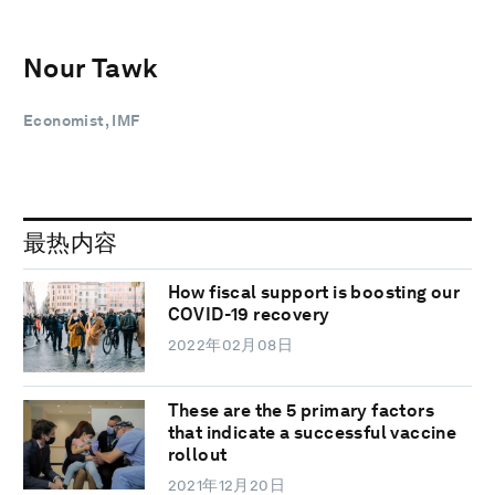
Nour Tawk
Economist, IMF
最热内容
How fiscal support is boosting our
COVID-19 recovery
2022年02月08日
These are the 5 primary factors
that indicate a successful vaccine
rollout
2021年12月20日