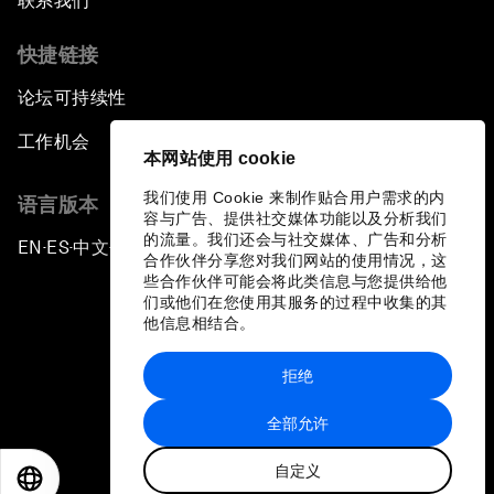
联系我们
快捷链接
论坛可持续性
工作机会
本网站使用 cookie
我们使用 Cookie 来制作贴合用户需求的内
语言版本
容与广告、提供社交媒体功能以及分析我们
的流量。我们还会与社交媒体、广告和分析
EN
ES
中文
日本語
▪
▪
▪
合作伙伴分享您对我们网站的使用情况，这
些合作伙伴可能会将此类信息与您提供给他
们或他们在您使用其服务的过程中收集的其
他信息相结合。
拒绝
隐私政策和服务条款
全部允许
站点地图
自定义
©
2026
世界经济论坛
EN
ES
中文
日本語