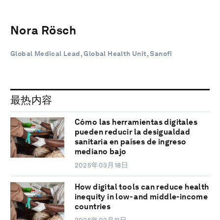
Nora Rösch
Global Medical Lead, Global Health Unit, Sanofi
最热内容
Cómo las herramientas digitales
pueden reducir la desigualdad
sanitaria en países de ingreso
mediano bajo
2025年03月18日
How digital tools can reduce health
inequity in low- and middle-income
countries