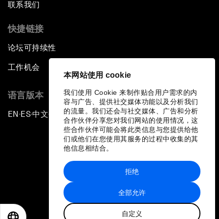
联系我们
快捷链接
论坛可持续性
工作机会
本网站使用 cookie
我们使用 Cookie 来制作贴合用户需求的内
语言版本
容与广告、提供社交媒体功能以及分析我们
的流量。我们还会与社交媒体、广告和分析
EN
ES
中文
日本語
▪
▪
▪
合作伙伴分享您对我们网站的使用情况，这
些合作伙伴可能会将此类信息与您提供给他
们或他们在您使用其服务的过程中收集的其
他信息相结合。
拒绝
隐私政策和服务条款
全部允许
站点地图
自定义
©
2026
世界经济论坛
EN
ES
中文
日本語