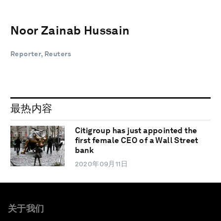
Noor Zainab Hussain
Reporter, Reuters
最热内容
Citigroup has just appointed the
first female CEO of a Wall Street
bank
2020年09月11日
关于我们