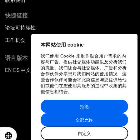
联系我们
快捷链接
论坛可持续性
工作机会
本网站使用 cookie
我们使用 Cookie 来制作贴合用户需求的内
语言版本
容与广告、提供社交媒体功能以及分析我们
的流量。我们还会与社交媒体、广告和分析
EN
ES
中文
日本語
▪
▪
▪
合作伙伴分享您对我们网站的使用情况，这
些合作伙伴可能会将此类信息与您提供给他
们或他们在您使用其服务的过程中收集的其
他信息相结合。
拒绝
隐私政策和服务条款
全部允许
站点地图
自定义
©
2026
世界经济论坛
EN
ES
中文
日本語