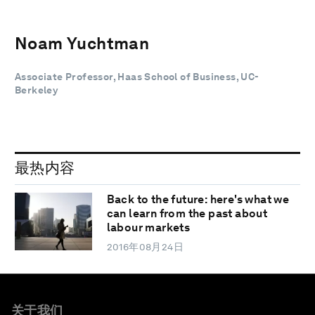
Noam Yuchtman
Associate Professor, Haas School of Business, UC-
Berkeley
最热内容
Back to the future: here's what we
can learn from the past about
labour markets
2016年08月24日
关于我们