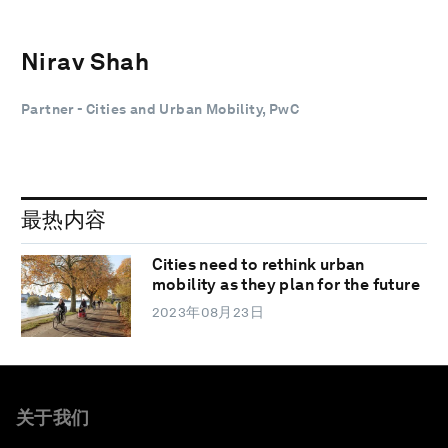
Nirav Shah
Partner - Cities and Urban Mobility, PwC
最热内容
Cities need to rethink urban
mobility as they plan for the future
2023年08月23日
关于我们