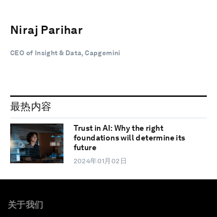
Niraj Parihar
CEO of Insight & Data, Capgemini
最热内容
Trust in AI: Why the right
foundations will determine its
future
2024年01月02日
关于我们