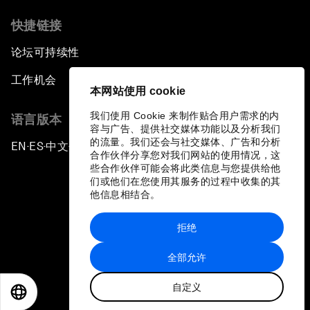
快捷链接
论坛可持续性
工作机会
本网站使用 cookie
我们使用 Cookie 来制作贴合用户需求的内
语言版本
容与广告、提供社交媒体功能以及分析我们
的流量。我们还会与社交媒体、广告和分析
EN
ES
中文
日本語
▪
▪
▪
合作伙伴分享您对我们网站的使用情况，这
些合作伙伴可能会将此类信息与您提供给他
们或他们在您使用其服务的过程中收集的其
他信息相结合。
拒绝
隐私政策和服务条款
全部允许
站点地图
自定义
©
2026
世界经济论坛
EN
ES
中文
日本語