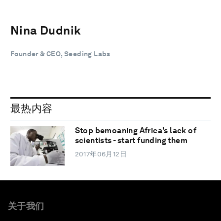
Nina Dudnik
Founder & CEO, Seeding Labs
最热内容
Stop bemoaning Africa's lack of
scientists - start funding them
2017年06月12日
关于我们