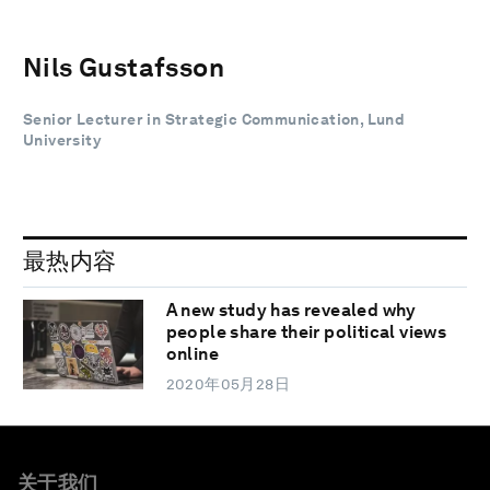
Nils Gustafsson
Senior Lecturer in Strategic Communication, Lund
University
最热内容
A new study has revealed why
people share their political views
online
2020年05月28日
关于我们