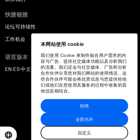
快捷链接
论坛可持续性
工作机会
本网站使用 cookie
我们使用 Cookie 来制作贴合用户需求的内
语言版本
容与广告、提供社交媒体功能以及分析我们
的流量。我们还会与社交媒体、广告和分析
EN
ES
中文
日本語
▪
▪
▪
合作伙伴分享您对我们网站的使用情况，这
些合作伙伴可能会将此类信息与您提供给他
们或他们在您使用其服务的过程中收集的其
他信息相结合。
拒绝
隐私政策和服务条款
全部允许
站点地图
自定义
©
2026
世界经济论坛
EN
ES
中文
日本語