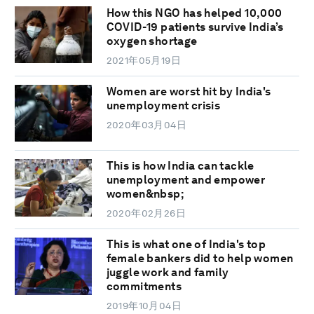
How this NGO has helped 10,000
COVID-19 patients survive India’s
oxygen shortage
2021年05月19日
Women are worst hit by India's
unemployment crisis
2020年03月04日
This is how India can tackle
unemployment and empower
women&nbsp;
2020年02月26日
This is what one of India's top
female bankers did to help women
juggle work and family
commitments
2019年10月04日