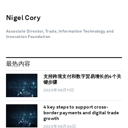
Nigel Cory
Associate Director, Trade, Information Technology and
Innovation Foundation
最热内容
支持跨境支付和数字贸易增长的4个关
键步骤
2020年06月11日
4 key steps to support cross-
border payments and digital trade
growth
2020年06月04日