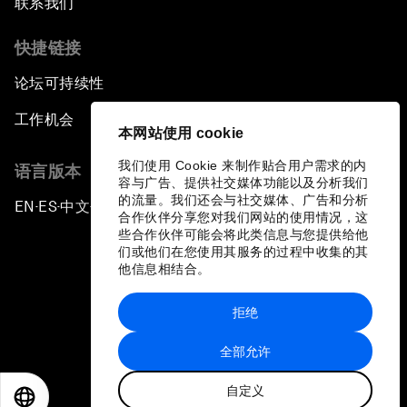
联系我们
快捷链接
论坛可持续性
工作机会
本网站使用 cookie
我们使用 Cookie 来制作贴合用户需求的内
语言版本
容与广告、提供社交媒体功能以及分析我们
的流量。我们还会与社交媒体、广告和分析
EN
ES
中文
日本語
▪
▪
▪
合作伙伴分享您对我们网站的使用情况，这
些合作伙伴可能会将此类信息与您提供给他
们或他们在您使用其服务的过程中收集的其
他信息相结合。
拒绝
隐私政策和服务条款
全部允许
站点地图
自定义
©
2026
世界经济论坛
EN
ES
中文
日本語