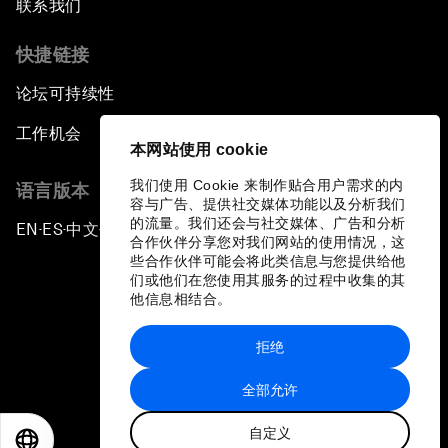
联系我们
快捷链接
论坛可持续性
工作机会
本网站使用 cookie
我们使用 Cookie 来制作贴合用户需求的内
语言版本
容与广告、提供社交媒体功能以及分析我们
的流量。我们还会与社交媒体、广告和分析
EN
ES
中文
日本語
▪
▪
▪
合作伙伴分享您对我们网站的使用情况，这
些合作伙伴可能会将此类信息与您提供给他
们或他们在您使用其服务的过程中收集的其
他信息相结合。
拒绝
隐私政策和服务条款
全部允许
站点地图
自定义
©
2026
世界经济论坛
EN
ES
中文
日本語