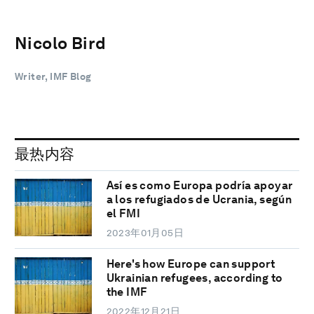
Nicolo Bird
Writer, IMF Blog
最热内容
Así es como Europa podría apoyar
a los refugiados de Ucrania, según
el FMI
2023年01月05日
Here's how Europe can support
Ukrainian refugees, according to
the IMF
2022年12月21日