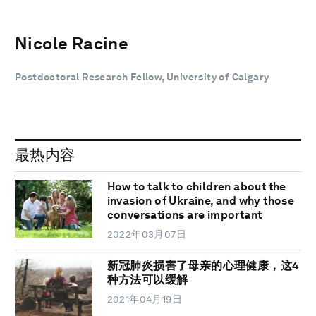
Nicole Racine
Postdoctoral Research Fellow, University of Calgary
最热内容
How to talk to children about the
invasion of Ukraine, and why those
conversations are important
2022年03月07日
新冠肺炎损害了母亲的心理健康，这4
种方法可以缓解
2021年04月19日