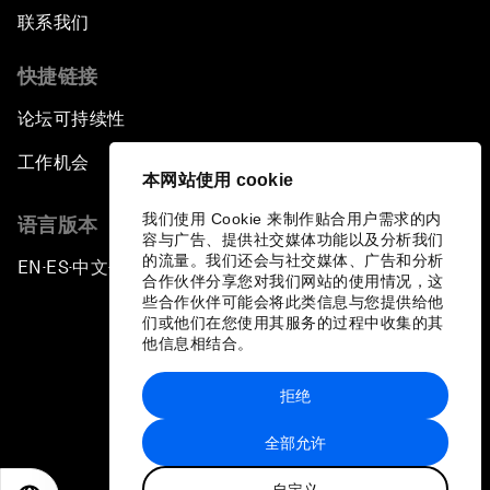
联系我们
快捷链接
论坛可持续性
工作机会
本网站使用 cookie
我们使用 Cookie 来制作贴合用户需求的内
语言版本
容与广告、提供社交媒体功能以及分析我们
的流量。我们还会与社交媒体、广告和分析
EN
ES
中文
日本語
▪
▪
▪
合作伙伴分享您对我们网站的使用情况，这
些合作伙伴可能会将此类信息与您提供给他
们或他们在您使用其服务的过程中收集的其
他信息相结合。
拒绝
隐私政策和服务条款
全部允许
站点地图
自定义