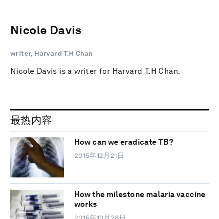
Nicole Davis
writer, Harvard T.H Chan
Nicole Davis is a writer for Harvard T.H Chan.
最热内容
How can we eradicate TB?
2015年12月21日
How the milestone malaria vaccine
works
2015年10月28日