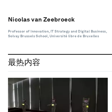
Nicolas van Zeebroeck
Professor of Innovation, IT Strategy and Digital Business,
Solvay Brussels School, Université libre de Bruxelles
最热内容