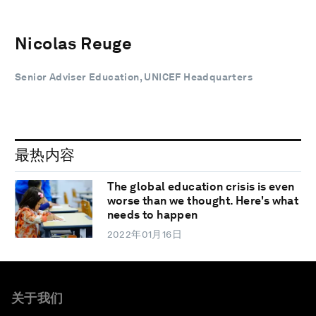
Nicolas Reuge
Senior Adviser Education, UNICEF Headquarters
最热内容
The global education crisis is even
worse than we thought. Here's what
needs to happen
2022年01月16日
关于我们