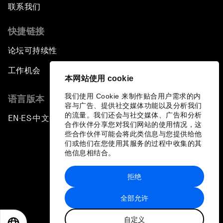
联系我们
快捷链接
论坛可持续性
工作机会
本网站使用 cookie
我们使用 Cookie 来制作贴合用户需求的内
语言版本
容与广告、提供社交媒体功能以及分析我们
的流量。我们还会与社交媒体、广告和分析
EN
ES
中文
日本語
▪
▪
▪
合作伙伴分享您对我们网站的使用情况，这
些合作伙伴可能会将此类信息与您提供给他
们或他们在您使用其服务的过程中收集的其
他信息相结合。
拒绝
隐私政策和服务条款
全部允许
站点地图
自定义
©
2026
世界经济论坛