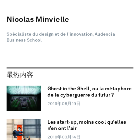
Nicolas Minvielle
Spécialiste du design et de l'innovation, Audencia
Business School
最热内容
Ghost in the Shell, ou la métaphore
de la cyberguerre du futur ?
2019年08月19日
Les start-up, moins cool qu’elles
n’en ont l’air
2018年03月14日