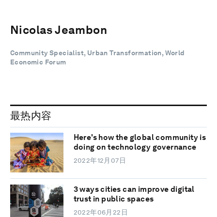
Nicolas Jeambon
Community Specialist, Urban Transformation, World
Economic Forum
最热内容
Here's how the global community is
doing on technology governance
2022年12月07日
3 ways cities can improve digital
trust in public spaces
2022年06月22日