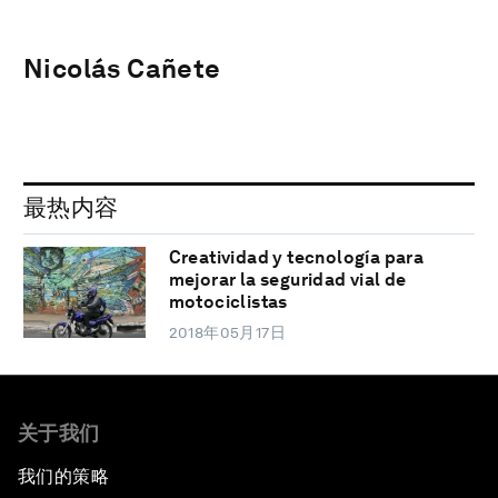
Nicolás Cañete
最热内容
Creatividad y tecnología para
mejorar la seguridad vial de
motociclistas
2018年05月17日
关于我们
我们的策略