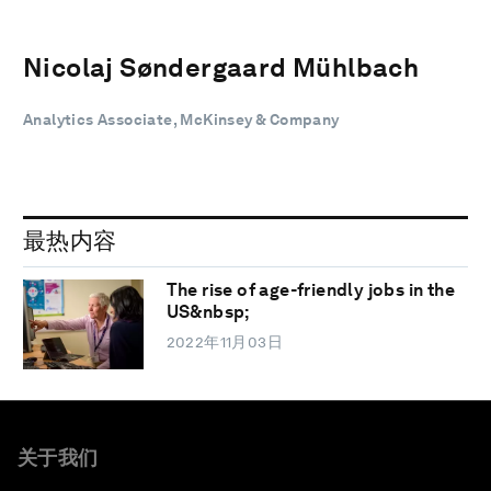
Nicolaj Søndergaard Mühlbach
Analytics Associate, McKinsey & Company
最热内容
The rise of age-friendly jobs in the
US&nbsp;
2022年11月03日
关于我们