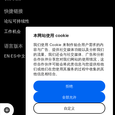
快捷链接
论坛可持续性
工作机会
本网站使用 cookie
我们使用 Cookie 来制作贴合用户需求的内
语言版本
容与广告、提供社交媒体功能以及分析我们
的流量。我们还会与社交媒体、广告和分析
EN
ES
中文
日本語
▪
▪
▪
合作伙伴分享您对我们网站的使用情况，这
些合作伙伴可能会将此类信息与您提供给他
们或他们在您使用其服务的过程中收集的其
他信息相结合。
拒绝
隐私政策和服务条款
全部允许
站点地图
自定义
©
2026
世界经济论坛
EN
ES
中文
日本語