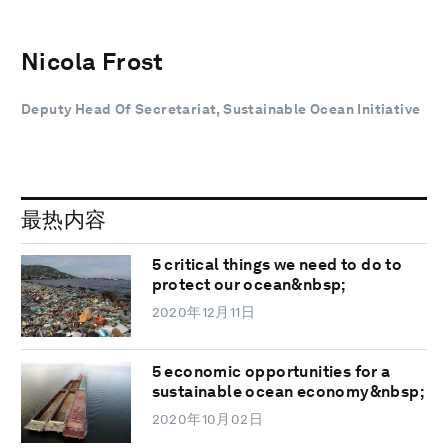
Nicola Frost
Deputy Head Of Secretariat, Sustainable Ocean Initiative
最热内容
5 critical things we need to do to
protect our ocean&nbsp;
2020年12月11日
5 economic opportunities for a
sustainable ocean economy&nbsp;
2020年10月02日