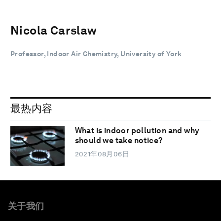
Nicola Carslaw
Professor, Indoor Air Chemistry, University of York
最热内容
What is indoor pollution and why
should we take notice?
2021年08月06日
关于我们